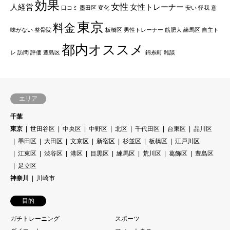
効果
女性
人経営
女性トレーナー
口コミ
墨田区
変化
安い
怪我
意
東京
料金
味がない
整骨院
板橋区
男性トレーナー
筋肥大
練馬区
自主ト
都内オススメ
レ
訪問
評価
豊島区
錦糸町
雑談
エリア
千葉
東京
世田谷区
中央区
中野区
北区
千代田区
台東区
品川区
墨田区
大田区
文京区
新宿区
杉並区
板橋区
江戸川区
江東区
渋谷区
港区
目黒区
練馬区
荒川区
葛飾区
豊島区
足立区
神奈川
川崎市
目的
ガチトレーニング
スポーツ