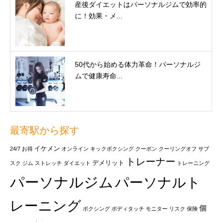
産後ダイエットはパーソナルジムで効率的
に！効果・メ...
50代から始める体力革命！パーソナルジ
ムで健康寿命...
最寄駅から探す
イケメン
24/7
お得
オンライン
キックボクシング
クーポン
クーリングオフ
サブ
トレーナー
デメリット
スク
ジム
ストレッチ
ダイエット
トレーニング
パーソナルジム
パーソナルト
レーニング
個
ボクシング
ボディタッチ
モニター
リスク
保険