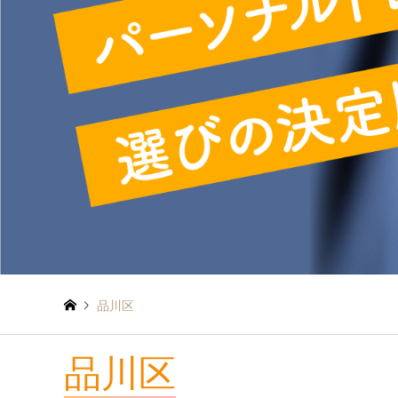
品川区
品川区