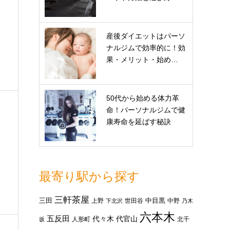
産後ダイエットはパーソ
ナルジムで効率的に！効
果・メリット・始め…
50代から始める体力革
命！パーソナルジムで健
康寿命を延ばす秘訣
最寄り駅から探す
三軒茶屋
三田
中目黒
上野
世田谷
中野
下北沢
乃木
六本木
五反田
代々木
代官山
人形町
北千
坂