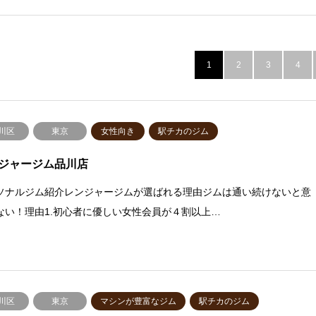
1
2
3
4
川区
東京
女性向き
駅チカのジム
ジャージム品川店
ソナルジム紹介レンジャージムが選ばれる理由ジムは通い続けないと意
ない！理由1.初心者に優しい女性会員が４割以上…
川区
東京
マシンが豊富なジム
駅チカのジム