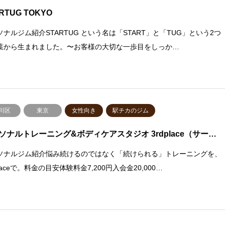
RTUG TOKYO
ソナルジム紹介STARTUG という名は「START」と「TUG」という2つ
葉から⽣まれました。〜お客様の⼤切な⼀歩目をしっか…
川区
東京
女性向き
駅チカのジム
ソナルトレーニング&ボディケアスタジオ 3rdplace（サー…
ソナルジム紹介悩み続けるのではなく「続けられる」トレーニングを、
placeで。料金の目安体験料金7,200円入会金20,000…