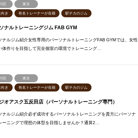
川区
東京
性向き
有名トレーナーが在籍
駅チカのジム
ソナルトレーニングジム FAB GYM
ソナルジム紹介女性専用のパーソナルトレーニングFAB GYMでは、女性
い体作りを目指して完全個室の環境でトレーニング…
川区
東京
性向き
有名トレーナーが在籍
駅チカのジム
ジオアスク五反田店（パーソナルトレーニング専門）
ソナルジム紹介必ず成功するパーソナルトレーニングを貴方にパーソナ
レーニングで理想の体型を目指しませんか？通算2…