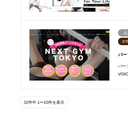
品
女
パー
パー
VI
32件中 1〜10件を表示