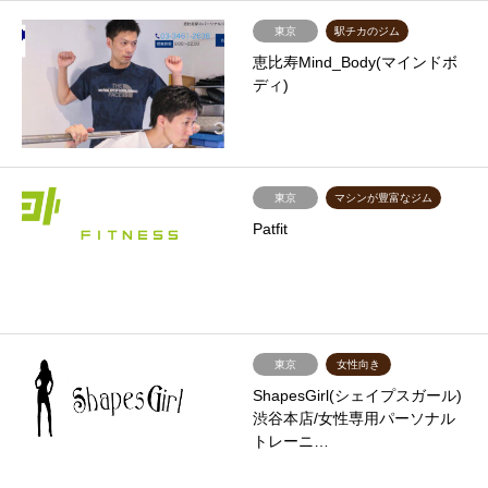
東京
駅チカのジム
恵比寿Mind_Body(マインドボ
ディ)
東京
マシンが豊富なジム
Patfit
東京
女性向き
ShapesGirl(シェイプスガール)
渋谷本店/女性専用パーソナル
トレーニ…