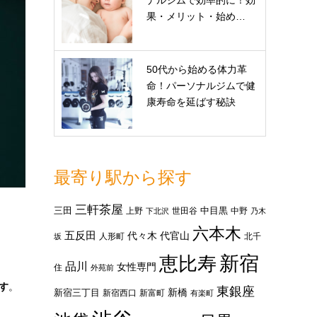
ナルジムで効率的に！効
果・メリット・始め…
50代から始める体力革
命！パーソナルジムで健
康寿命を延ばす秘訣
最寄り駅から探す
三軒茶屋
三田
中目黒
上野
世田谷
中野
下北沢
乃木
六本木
五反田
代々木
代官山
人形町
北千
坂
新宿
恵比寿
品川
女性専門
住
外苑前
す
。
東銀座
新橋
新宿三丁目
新宿西口
新富町
有楽町