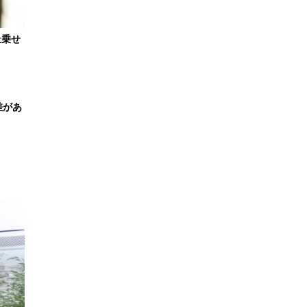
上乗せ
差があ