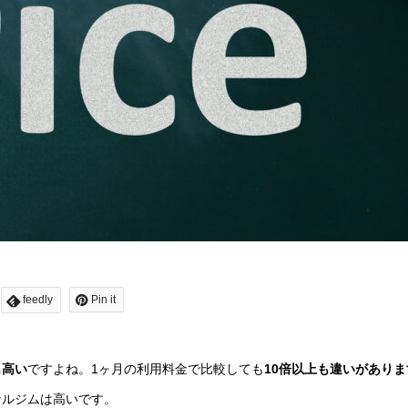
feedly
Pin it
も高い
ですよね。1ヶ月の利用料金で比較しても
10倍以上も違いがありま
ナルジムは高いです。