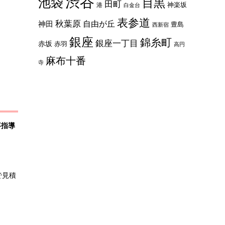
渋谷
池袋
目黒
田町
神楽坂
港
白金台
表参道
秋葉原
自由が丘
神田
豊島
西新宿
銀座
錦糸町
銀座一丁目
赤坂
赤羽
高円
麻布十番
寺
事指導
で見積