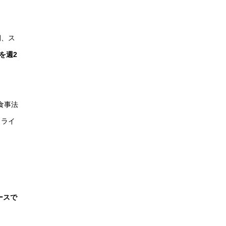
期、ス
を週2
食事法
もライ
ースで