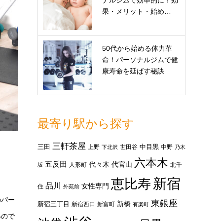
ナルジムで効率的に！効
果・メリット・始め…
50代から始める体力革
命！パーソナルジムで健
康寿命を延ばす秘訣
最寄り駅から探す
三軒茶屋
三田
中目黒
上野
世田谷
中野
下北沢
乃木
六本木
五反田
代々木
代官山
人形町
北千
坂
新宿
恵比寿
品川
女性専門
住
外苑前
のパー
東銀座
新橋
新宿三丁目
新宿西口
新富町
有楽町
る
ので