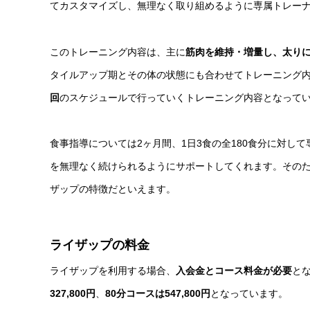
てカスタマイズし、無理なく取り組めるように専属トレー
このトレーニング内容は、主に
筋肉を維持・増量し、太り
タイルアップ期とその体の状態にも合わせてトレーニング
回
のスケジュールで行っていくトレーニング内容となって
食事指導については2ヶ月間、1日3食の全180食分に対
を無理なく続けられるようにサポートしてくれます。その
ザップの特徴だといえます。
ライザップの料金
ライザップを利用する場合、
入会金とコース料金が必要
と
327,800円
、
80分コースは547,800円
となっています。