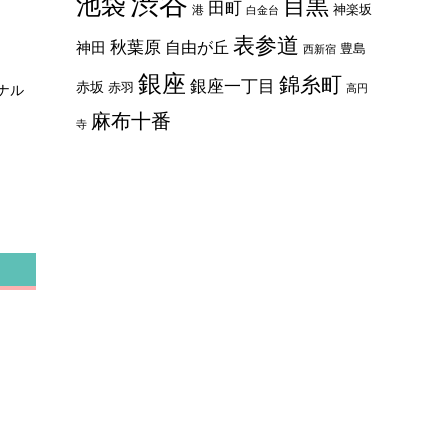
渋谷
池袋
目黒
田町
神楽坂
港
白金台
表参道
秋葉原
自由が丘
神田
豊島
西新宿
銀座
錦糸町
銀座一丁目
赤坂
赤羽
ナル
高円
麻布十番
寺