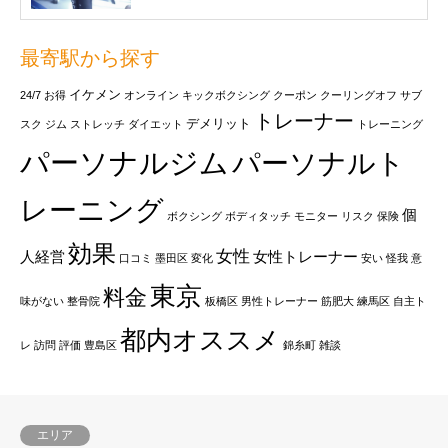
最寄駅から探す
イケメン
24/7
お得
オンライン
キックボクシング
クーポン
クーリングオフ
サブ
トレーナー
デメリット
スク
ジム
ストレッチ
ダイエット
トレーニング
パーソナルジム
パーソナルト
レーニング
個
ボクシング
ボディタッチ
モニター
リスク
保険
効果
女性
人経営
女性トレーナー
口コミ
墨田区
変化
安い
怪我
意
東京
料金
味がない
整骨院
板橋区
男性トレーナー
筋肥大
練馬区
自主ト
都内オススメ
レ
訪問
評価
豊島区
錦糸町
雑談
エリア