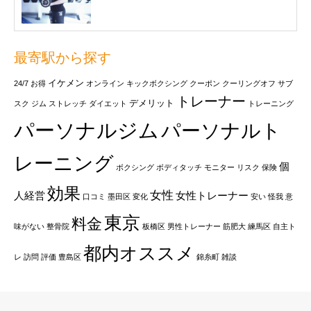
最寄駅から探す
イケメン
24/7
お得
オンライン
キックボクシング
クーポン
クーリングオフ
サブ
トレーナー
デメリット
スク
ジム
ストレッチ
ダイエット
トレーニング
パーソナルジム
パーソナルト
レーニング
個
ボクシング
ボディタッチ
モニター
リスク
保険
効果
女性
人経営
女性トレーナー
口コミ
墨田区
変化
安い
怪我
意
東京
料金
味がない
整骨院
板橋区
男性トレーナー
筋肥大
練馬区
自主ト
都内オススメ
レ
訪問
評価
豊島区
錦糸町
雑談