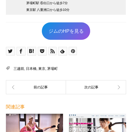
茅場町駅 ⑥出口から徒歩7分
東京駅 八重洲口から徒歩10分
ジムのHPを見る
三越前
,
日本橋
,
東京
,
茅場町
関連記事