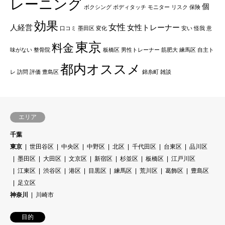
レーニング
個
ボクシング
ボディタッチ
モニター
リスク
保険
効果
女性
人経営
女性トレーナー
口コミ
墨田区
変化
安い
怪我
意
東京
料金
味がない
整骨院
板橋区
男性トレーナー
筋肥大
練馬区
自主ト
都内オススメ
レ
訪問
評価
豊島区
錦糸町
雑談
エリア
千葉
東京
世田谷区
中央区
中野区
北区
千代田区
台東区
品川区
墨田区
大田区
文京区
新宿区
杉並区
板橋区
江戸川区
江東区
渋谷区
港区
目黒区
練馬区
荒川区
葛飾区
豊島区
足立区
神奈川
川崎市
目的