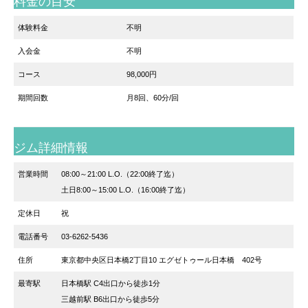
料金の目安
体験料金
不明
入会金
不明
コース
98,000円
期間回数
月8回、60分/回
ジム詳細情報
営業時間
08:00～21:00 L.O.（22:00終了迄）
土日8:00～15:00 L.O.（16:00終了迄）
定休日
祝
電話番号
03-6262-5436
住所
東京都中央区日本橋2丁目10 エグゼトゥール日本橋 402号
最寄駅
日本橋駅 C4出口から徒歩1分
三越前駅 B6出口から徒歩5分