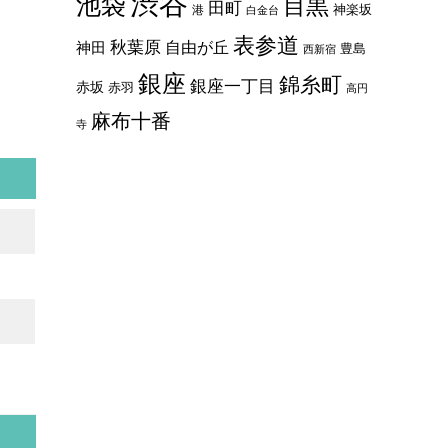
渋谷
池袋
目黒
田町
神楽坂
港
白金台
表参道
秋葉原
自由が丘
神田
豊島
西新宿
銀座
錦糸町
銀座一丁目
赤坂
赤羽
高円
麻布十番
寺