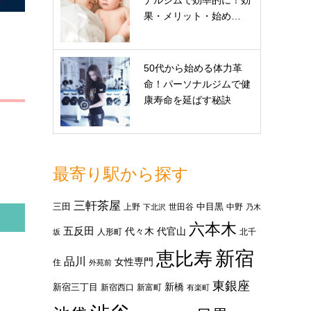
ナルジムで効率的に！効
果・メリット・始め…
50代から始める体力革
命！パーソナルジムで健
康寿命を延ばす秘訣
最寄り駅から探す
三軒茶屋
三田
中目黒
上野
世田谷
中野
下北沢
乃木
六本木
五反田
代々木
代官山
人形町
北千
坂
新宿
恵比寿
品川
女性専門
住
外苑前
東銀座
新橋
新宿三丁目
新宿西口
新富町
有楽町