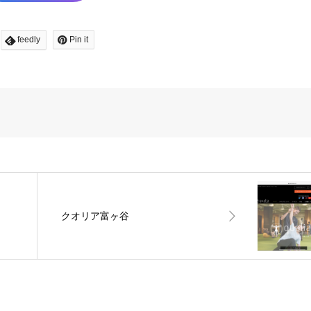
feedly
Pin it
クオリア富ヶ谷