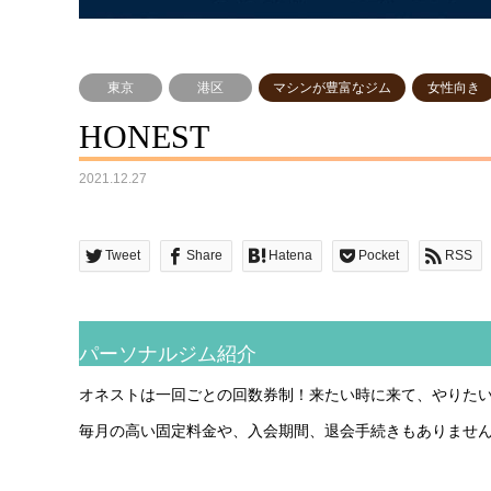
東京
港区
マシンが豊富なジム
女性向き
HONEST
2021.12.27
Tweet
Share
Hatena
Pocket
RSS
パーソナルジム紹介
オネストは一回ごとの回数券制！来たい時に来て、やりた
毎月の高い固定料金や、入会期間、退会手続きもありませ