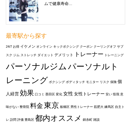
ムで健康寿命...
最寄駅から探す
イケメン
24/7
お得
オンライン
キックボクシング
クーポン
クーリングオフ
サブ
トレーナー
デメリット
スク
ジム
ストレッチ
ダイエット
トレーニング
パーソナルジム
パーソナルト
レーニング
個
ボクシング
ボディタッチ
モニター
リスク
保険
効果
女性
人経営
女性トレーナー
口コミ
墨田区
変化
安い
怪我
意
東京
料金
味がない
整骨院
板橋区
男性トレーナー
筋肥大
練馬区
自主ト
都内オススメ
レ
訪問
評価
豊島区
錦糸町
雑談