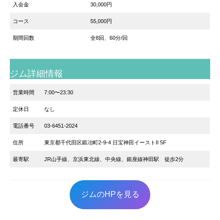
入会金
30,000円
コース
55,000円
期間回数
全8回、60分/回
ジム詳細情報
営業時間
7:00〜23:30
定休日
なし
電話番号
03-6451-2024
住所
東京都千代田区鍛冶町2-9-4 日宝神田イーストII 5F
最寄駅
JR山手線、京浜東北線、中央線、銀座線神田駅 徒歩2分
ジムのHPを見る