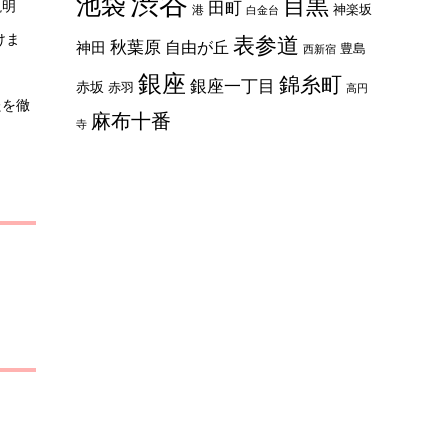
渋谷
池袋
目黒
説明
田町
神楽坂
港
白金台
けま
表参道
秋葉原
自由が丘
神田
豊島
西新宿
銀座
錦糸町
銀座一丁目
赤坂
赤羽
高円
たを徹
麻布十番
寺