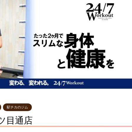
駅チカのジム
四ツ目通店