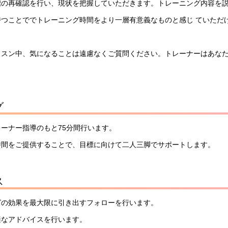
標の再確認を行い、現状を把握していただきます。トレーニング内容を
つことででトレーニング時間をより一層有意義なものと感じ ていただ
ッスン中、気になることは遠慮なくご質問ください。トレーナーはあな
グ
ーナー指導のもと75分間行います。
時間をご提供することで、目標に向けて二人三脚でサポートします。
ス
グの効果を最大限に引き出すフォローを行います。
適なアドバイスを行います。