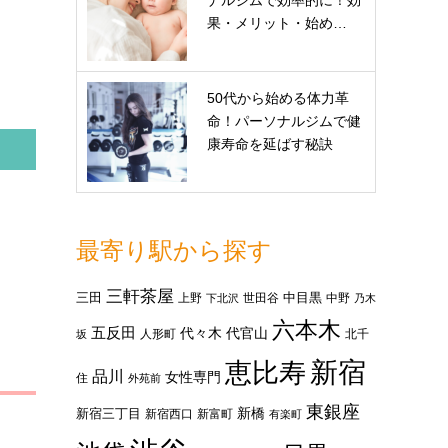
ナルジムで効率的に！効
果・メリット・始め…
50代から始める体力革
命！パーソナルジムで健
康寿命を延ばす秘訣
最寄り駅から探す
三軒茶屋
三田
中目黒
上野
世田谷
中野
下北沢
乃木
六本木
五反田
代々木
代官山
人形町
北千
坂
新宿
恵比寿
品川
女性専門
住
外苑前
東銀座
新橋
新宿三丁目
新宿西口
新富町
有楽町