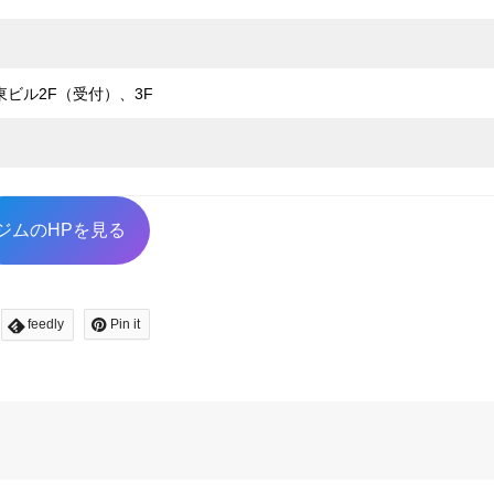
東ビル2F（受付）、3F
ジムのHPを見る
feedly
Pin it