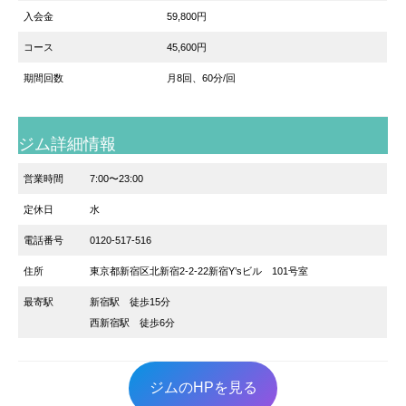
入会金
59,800円
コース
45,600円
期間回数
月8回、60分/回
ジム詳細情報
営業時間
7:00〜23:00
定休日
水
電話番号
0120-517-516
住所
東京都新宿区北新宿2-2-22新宿Y’sビル 101号室
最寄駅
新宿駅 徒歩15分
西新宿駅 徒歩6分
ジムのHPを見る