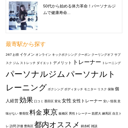
50代から始める体力革命！パーソナルジ
ムで健康寿命...
最寄駅から探す
イケメン
24/7
お得
オンライン
キックボクシング
クーポン
クーリングオフ
サブ
トレーナー
デメリット
スク
ジム
ストレッチ
ダイエット
トレーニング
パーソナルジム
パーソナルト
レーニング
個
ボクシング
ボディタッチ
モニター
リスク
保険
効果
女性
人経営
女性トレーナー
口コミ
墨田区
変化
安い
怪我
意
東京
料金
味がない
整骨院
板橋区
男性トレーナー
筋肥大
練馬区
自主ト
都内オススメ
レ
訪問
評価
豊島区
錦糸町
雑談