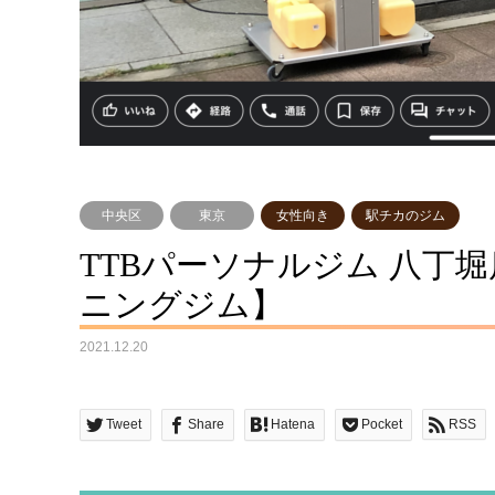
中央区
東京
女性向き
駅チカのジム
TTBパーソナルジム 八丁
ニングジム】
2021.12.20
Tweet
Share
Hatena
Pocket
RSS