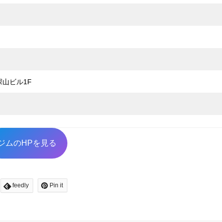
深山ビル1F
ジムのHPを見る
feedly
Pin it