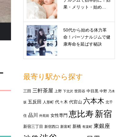
ナルジムで効率的に！効
果・メリット・始め…
50代から始める体力革
命！パーソナルジムで健
康寿命を延ばす秘訣
ー
最寄り駅から探す
三軒茶屋
三田
中目黒
上野
世田谷
中野
下北沢
乃木
六本木
五反田
代々木
代官山
人形町
北千
坂
新宿
恵比寿
品川
女性専門
住
外苑前
東銀座
新橋
新宿三丁目
新宿西口
新富町
有楽町