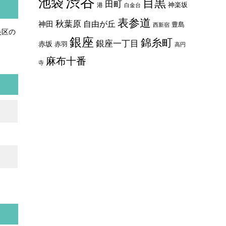
渋谷
池袋
目黒
田町
神楽坂
港
白金台
表参道
秋葉原
自由が丘
神田
豊島
西新宿
央区の
銀座
錦糸町
銀座一丁目
赤坂
赤羽
高円
麻布十番
寺