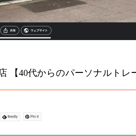
堀店 【40代からのパーソナルトレ
feedly
Pin it