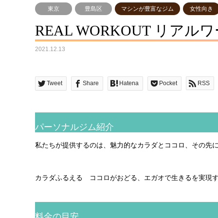
東京
豊島区
マシンが豊富なジム
女性向き
REAL WORKOUT リア
2021.12.13
Tweet
Share
Hatena
Pocket
RSS
パーソナルジム紹介
私たちが提供するのは、魅力的なカラダとココロ、その先
カラダふるえる ココロがおどる、エガオで生きるを実現するパ
料金の目安