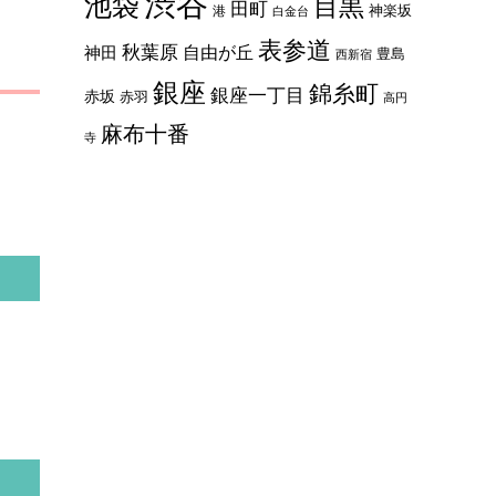
渋谷
池袋
目黒
田町
神楽坂
港
白金台
表参道
秋葉原
自由が丘
神田
豊島
西新宿
銀座
錦糸町
銀座一丁目
赤坂
赤羽
高円
麻布十番
寺