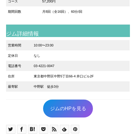
コース
57,200円
期間回数
月8回（全16回）、60分/回
ジム詳細情報
営業時間
10:00〜23:00
定休日
なし
電話番号
03-4221-0047
住所
東京都中野区中野5丁目66-4 井口ビル2F
最寄駅
中野駅 徒歩3分
ジムのHPを見る