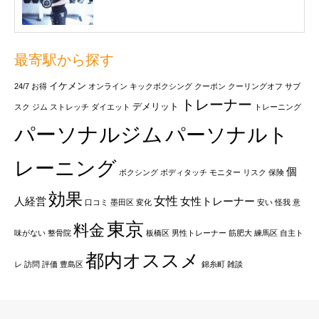
最寄駅から探す
イケメン
24/7
お得
オンライン
キックボクシング
クーポン
クーリングオフ
サブ
トレーナー
デメリット
スク
ジム
ストレッチ
ダイエット
トレーニング
パーソナルジム
パーソナルト
レーニング
個
ボクシング
ボディタッチ
モニター
リスク
保険
効果
女性
人経営
女性トレーナー
口コミ
墨田区
変化
安い
怪我
意
東京
料金
味がない
整骨院
板橋区
男性トレーナー
筋肥大
練馬区
自主ト
都内オススメ
レ
訪問
評価
豊島区
錦糸町
雑談