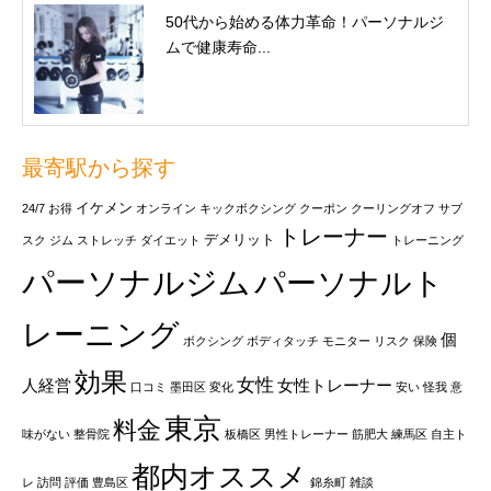
50代から始める体力革命！パーソナルジ
ムで健康寿命...
最寄駅から探す
イケメン
24/7
お得
オンライン
キックボクシング
クーポン
クーリングオフ
サブ
トレーナー
デメリット
スク
ジム
ストレッチ
ダイエット
トレーニング
パーソナルジム
パーソナルト
レーニング
個
ボクシング
ボディタッチ
モニター
リスク
保険
効果
女性
人経営
女性トレーナー
口コミ
墨田区
変化
安い
怪我
意
東京
料金
味がない
整骨院
板橋区
男性トレーナー
筋肥大
練馬区
自主ト
都内オススメ
レ
訪問
評価
豊島区
錦糸町
雑談