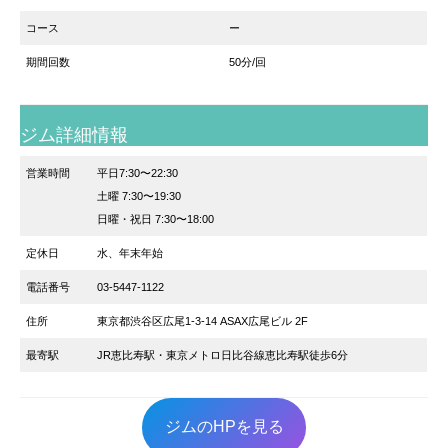
コース
ー
期間回数
50分/回
ジム詳細情報
営業時間
平日7:30〜22:30
土曜 7:30〜19:30
日曜・祝日 7:30〜18:00
定休日
水、年末年始
電話番号
03-5447-1122
住所
東京都渋谷区広尾1-3-14 ASAX広尾ビル 2F
最寄駅
JR恵比寿駅・東京メトロ日比谷線恵比寿駅徒歩6分
ジムのHPを見る