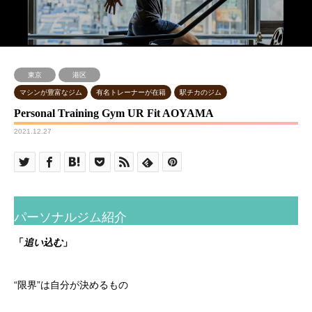
東京
港区
マシンが豊富なジム
有名トレーナーが在籍
駅チカのジム
Personal Training Gym UR Fit AOYAMA
2021.12.27
パーソナルジム紹介
「
追い込む
」
“限界”は自分が決めるもの