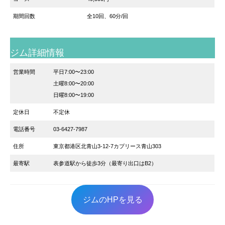
期間回数
全10回、60分/回
ジム詳細情報
営業時間
平日7:00〜23:00
土曜8:00〜20:00
日曜8:00〜19:00
定休日
不定休
電話番号
03-6427-7987
住所
東京都港区北青山3-12-7カプリース青山303
最寄駅
表参道駅から徒歩3分（最寄り出口はB2）
ジムのHPを見る