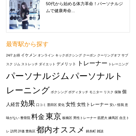
50代から始める体力革命！パーソナルジ
ムで健康寿命...
最寄駅から探す
イケメン
24/7
お得
オンライン
キックボクシング
クーポン
クーリングオフ
サブ
トレーナー
デメリット
スク
ジム
ストレッチ
ダイエット
トレーニング
パーソナルジム
パーソナルト
レーニング
個
ボクシング
ボディタッチ
モニター
リスク
保険
効果
女性
人経営
女性トレーナー
口コミ
墨田区
変化
安い
怪我
意
東京
料金
味がない
整骨院
板橋区
男性トレーナー
筋肥大
練馬区
自主ト
都内オススメ
レ
訪問
評価
豊島区
錦糸町
雑談