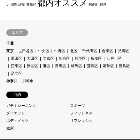
都内オススメ
レ
訪問
評価
豊島区
錦糸町
雑談
エリア
千葉
東京
世田谷区
中央区
中野区
北区
千代田区
台東区
品川区
墨田区
大田区
文京区
新宿区
杉並区
板橋区
江戸川区
江東区
渋谷区
港区
目黒区
練馬区
荒川区
葛飾区
豊島区
足立区
神奈川
川崎市
目的
ガチトレーニング
スポーツ
ダイエット
フィットネス
ボディメイク
リフレッシュ
健康