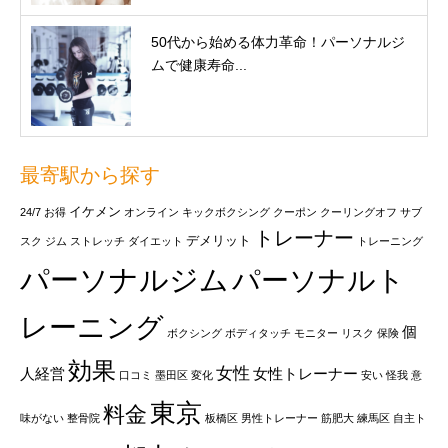
50代から始める体力革命！パーソナルジ
ムで健康寿命...
最寄駅から探す
イケメン
24/7
お得
オンライン
キックボクシング
クーポン
クーリングオフ
サブ
トレーナー
デメリット
スク
ジム
ストレッチ
ダイエット
トレーニング
パーソナルジム
パーソナルト
レーニング
個
ボクシング
ボディタッチ
モニター
リスク
保険
効果
女性
人経営
女性トレーナー
口コミ
墨田区
変化
安い
怪我
意
東京
料金
味がない
整骨院
板橋区
男性トレーナー
筋肥大
練馬区
自主ト