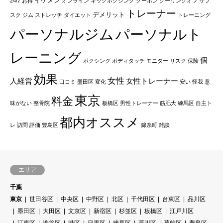
イケメン
24/7
お得
オンライン
キックボクシング
クーポン
クーリングオフ
サブ
トレーナー
デメリット
スク
ジム
ストレッチ
ダイエット
トレーニング
パーソナルジム
パーソナルト
レーニング
個
ボクシング
ボディタッチ
モニター
リスク
保険
効果
女性
人経営
女性トレーナー
口コミ
墨田区
変化
安い
怪我
意
東京
料金
味がない
整骨院
板橋区
男性トレーナー
筋肥大
練馬区
自主ト
都内オススメ
レ
訪問
評価
豊島区
錦糸町
雑談
エリア
千葉
東京
世田谷区
中央区
中野区
北区
千代田区
台東区
品川区
墨田区
大田区
文京区
新宿区
杉並区
板橋区
江戸川区
江東区
渋谷区
港区
目黒区
練馬区
荒川区
葛飾区
豊島区