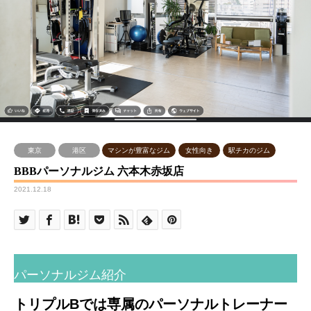
東京
港区
マシンが豊富なジム
女性向き
駅チカのジム
BBBパーソナルジム 六本木赤坂店
2021.12.18
パーソナルジム紹介
トリプルBでは
専属のパーソナルトレーナー