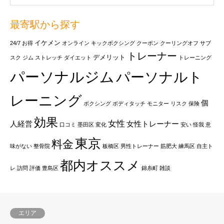
最寄駅から探す
イケメン
24/7
お得
オンライン
キックボクシング
クーポン
クーリングオフ
サブ
トレーナー
デメリット
スク
ジム
ストレッチ
ダイエット
トレーニング
パーソナルジム
パーソナルト
レーニング
個
ボクシング
ボディタッチ
モニター
リスク
保険
効果
女性
人経営
女性トレーナー
口コミ
墨田区
変化
安い
怪我
意
東京
料金
味がない
整骨院
板橋区
男性トレーナー
筋肥大
練馬区
自主ト
都内オススメ
レ
訪問
評価
豊島区
錦糸町
雑談
エリア