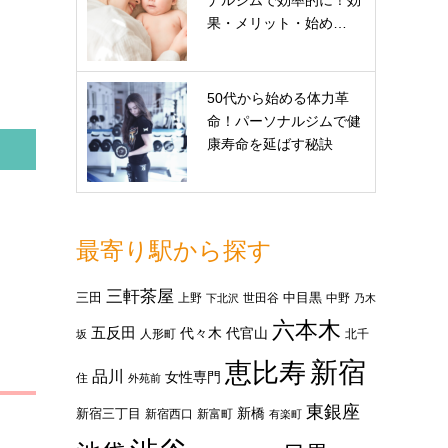
ナルジムで効率的に！効
果・メリット・始め…
50代から始める体力革
命！パーソナルジムで健
康寿命を延ばす秘訣
最寄り駅から探す
三軒茶屋
三田
中目黒
上野
世田谷
中野
下北沢
乃木
六本木
五反田
代々木
代官山
人形町
北千
坂
新宿
恵比寿
品川
女性専門
住
外苑前
東銀座
新橋
新宿三丁目
新宿西口
新富町
有楽町