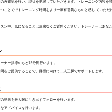
標の再確認を行い、現状を把握していただきます。トレーニング内容を
つことででトレーニング時間をより一層有意義なものと感じ ていただ
ッスン中、気になることは遠慮なくご質問ください。トレーナーはあな
グ
ーナー指導のもと75分間行います。
時間をご提供することで、目標に向けて二人三脚でサポートします。
ス
グの効果を最大限に引き出すフォローを行います。
適なアドバイスを行います。