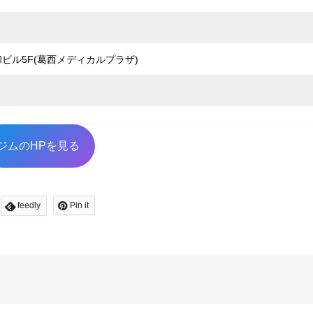
和ビル5F(葛西メディカルプラザ)
ジムのHPを見る
feedly
Pin it