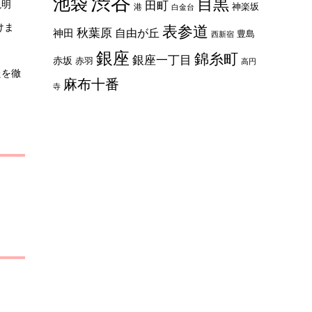
渋谷
池袋
目黒
説明
田町
神楽坂
港
白金台
けま
表参道
秋葉原
自由が丘
神田
豊島
西新宿
銀座
錦糸町
銀座一丁目
赤坂
赤羽
高円
たを徹
麻布十番
寺