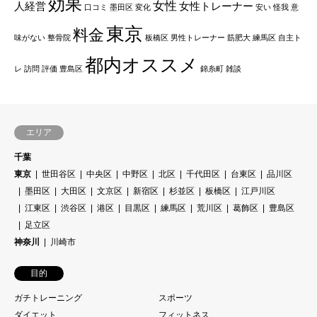
効果
女性
人経営
女性トレーナー
口コミ
墨田区
変化
安い
怪我
意
東京
料金
味がない
整骨院
板橋区
男性トレーナー
筋肥大
練馬区
自主ト
都内オススメ
レ
訪問
評価
豊島区
錦糸町
雑談
エリア
千葉
東京
世田谷区
中央区
中野区
北区
千代田区
台東区
品川区
墨田区
大田区
文京区
新宿区
杉並区
板橋区
江戸川区
江東区
渋谷区
港区
目黒区
練馬区
荒川区
葛飾区
豊島区
足立区
神奈川
川崎市
目的
ガチトレーニング
スポーツ
ダイエット
フィットネス