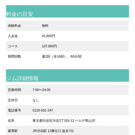
料金の目安
体験料金
無料
入会金
41,800円
コース
107,800円
期間回数
週2回（全16回）、60分/回
ジム詳細情報
営業時間
7:00〜24:00
定休日
なし
電話番号
0120-501-247
住所
東京都渋谷区渋谷2丁目6-12 ベルデ青山1F
最寄駅
JR渋谷駅 12番出口 徒歩7分