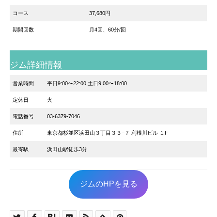
コース
37,680円
期間回数
月4回、60分/回
ジム詳細情報
営業時間
平日9:00〜22:00 土日9:00〜18:00
定休日
火
電話番号
03-6379-7046
住所
東京都杉並区浜田山３丁目３３−７ 利根川ビル １F
最寄駅
浜田山駅徒歩3分
ジムのHPを見る