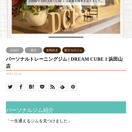
杉並区
東京
女性向き
駅チカのジム
パーソナルトレーニングジム | DREAM CUBE 1 浜田山
店
2021.12.12
パーソナルジム紹介
「一生通えるジムを見つけました」