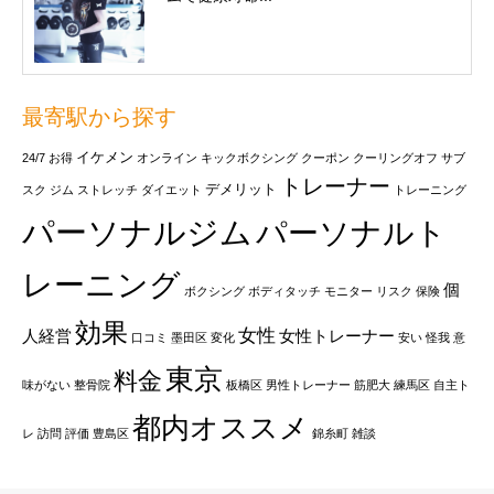
最寄駅から探す
イケメン
24/7
お得
オンライン
キックボクシング
クーポン
クーリングオフ
サブ
トレーナー
デメリット
スク
ジム
ストレッチ
ダイエット
トレーニング
パーソナルジム
パーソナルト
レーニング
個
ボクシング
ボディタッチ
モニター
リスク
保険
効果
女性
人経営
女性トレーナー
口コミ
墨田区
変化
安い
怪我
意
東京
料金
味がない
整骨院
板橋区
男性トレーナー
筋肥大
練馬区
自主ト
都内オススメ
レ
訪問
評価
豊島区
錦糸町
雑談