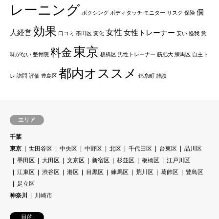
レーニング
個
ボクシング
ボディタッチ
モニター
リスク
保険
効果
女性
人経営
女性トレーナー
口コミ
墨田区
変化
安い
怪我
意
東京
料金
味がない
整骨院
板橋区
男性トレーナー
筋肥大
練馬区
自主ト
都内オススメ
レ
訪問
評価
豊島区
錦糸町
雑談
エリア
千葉
東京
世田谷区
中央区
中野区
北区
千代田区
台東区
品川区
墨田区
大田区
文京区
新宿区
杉並区
板橋区
江戸川区
江東区
渋谷区
港区
目黒区
練馬区
荒川区
葛飾区
豊島区
足立区
神奈川
川崎市
目的