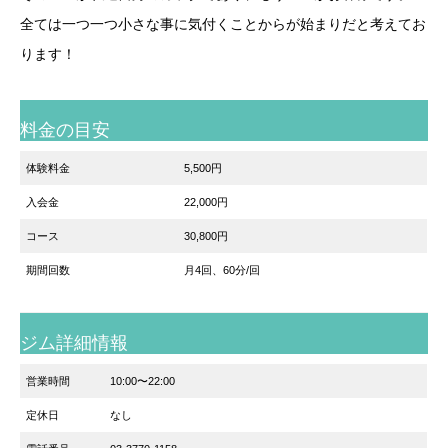
全ては一つ一つ小さな事に気付くことからが始まりだと考えてお
ります！
料金の目安
体験料金
5,500円
入会金
22,000円
コース
30,800円
期間回数
月4回、60分/回
ジム詳細情報
営業時間
10:00〜22:00
定休日
なし