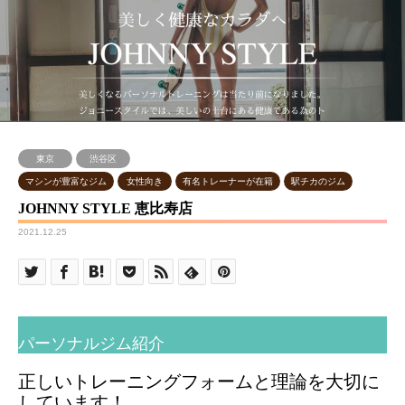
東京
渋谷区
マシンが豊富なジム
女性向き
有名トレーナーが在籍
駅チカのジム
JOHNNY STYLE 恵比寿店
2021.12.25
パーソナルジム紹介
正しいトレーニングフォームと理論を大切に
しています！