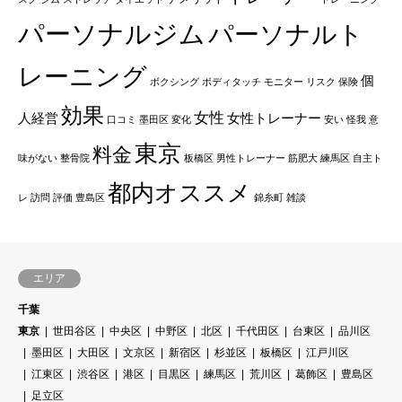
パーソナルジム
パーソナルト
レーニング
個
ボクシング
ボディタッチ
モニター
リスク
保険
効果
女性
人経営
女性トレーナー
口コミ
墨田区
変化
安い
怪我
意
東京
料金
味がない
整骨院
板橋区
男性トレーナー
筋肥大
練馬区
自主ト
都内オススメ
レ
訪問
評価
豊島区
錦糸町
雑談
エリア
千葉
東京
世田谷区
中央区
中野区
北区
千代田区
台東区
品川区
墨田区
大田区
文京区
新宿区
杉並区
板橋区
江戸川区
江東区
渋谷区
港区
目黒区
練馬区
荒川区
葛飾区
豊島区
足立区