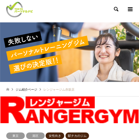
検索
ジム紹介ページ
レンジャージム赤坂店
東京
港区
女性向き
駅チカのジム