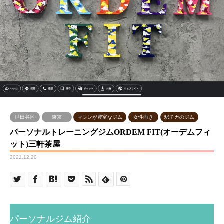
世田谷区
東京
マシンが豊富なジム
女性向き
駅チカのジム
パーソナルトレーニングジムORDEM FIT(オーデムフィ
ット)三軒茶屋
2021.12.20
パーソナルジム紹介