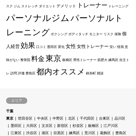
トレーナー
デメリット
スク
ジム
ストレッチ
ダイエット
トレーニング
パーソナルジム
パーソナルト
レーニング
個
ボクシング
ボディタッチ
モニター
リスク
保険
効果
女性
人経営
女性トレーナー
口コミ
墨田区
変化
安い
怪我
意
東京
料金
味がない
整骨院
板橋区
男性トレーナー
筋肥大
練馬区
自主ト
都内オススメ
レ
訪問
評価
豊島区
錦糸町
雑談
エリア
千葉
東京
世田谷区
中央区
中野区
北区
千代田区
台東区
品川区
墨田区
大田区
文京区
新宿区
杉並区
板橋区
江戸川区
江東区
渋谷区
港区
目黒区
練馬区
荒川区
葛飾区
豊島区