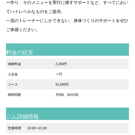
ー作り、そのメニューを実行に移すサポートなど、すべてにおい
てハイレベルなものをご提供。
一流のトレーナーにしかできない、身体づくりのサポートをぜひ
ご体感ください。
料金の目安
体験料金
2,200円
入会金
ー円
コース
51,040円
期間回数
月8回、60分/回
ジム詳細情報
営業時間
10:00〜21:00