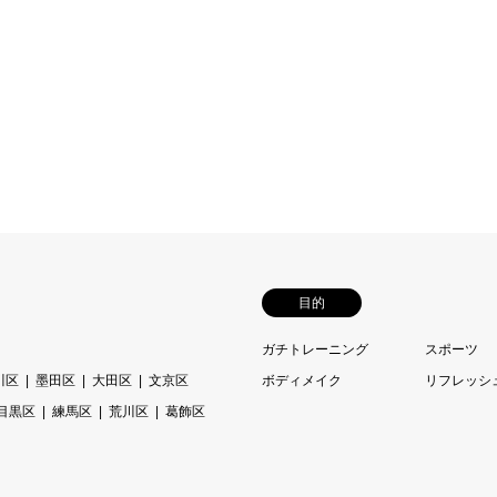
目的
ガチトレーニング
スポーツ
川区
墨田区
大田区
文京区
ボディメイク
リフレッシ
目黒区
練馬区
荒川区
葛飾区