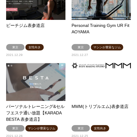
ピーチジム表参道店
Personal Training Gym UR Fit
AOYAMA
東京
女性向き
東京
マシンが豊富なジム
2021.12.29
2021.12.27
パーソナルトレーニング&セル
MMM(トリプルエム)表参道店
フエステ通い放題【KARADA
BESTA 表参道店】
東京
マシンが豊富なジム
東京
女性向き
2021.12.26
2021.12.25