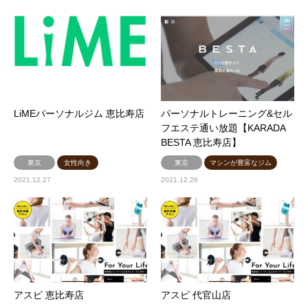
LiMEパーソナルジム 恵比寿店
パーソナルトレーニング&セル
フエステ通い放題【KARADA
BESTA 恵比寿店】
東京
女性向き
東京
マシンが豊富なジム
2021.12.27
2021.12.26
アスピ 恵比寿店
アスピ 代官山店