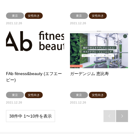
東京
女性向き
東京
女性向き
2021.12.26
2021.12.26
FAb fitness&beauty (エフエー
ガーデンジム 恵比寿
ビー)
東京
女性向き
東京
女性向き
2021.12.26
2021.12.26
38件中 1〜10件を表示

