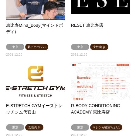
恵比寿Mind_Body(マインドボ
RESET 恵比寿店
ディ)
東京
駅チカのジム
東京
女性向き
2021.12.29
2021.12.29
E-STRETCH GYMイーストレ
R-BODY CONDITIONING
ッチジム代官山
ACADEMY 恵比寿店
東京
女性向き
東京
マシンが豊富なジム
2021.12.29
2021.12.28