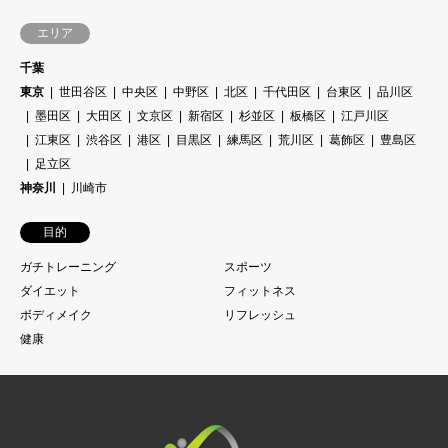
エリア
千葉
東京
世田谷区
中央区
中野区
北区
千代田区
台東区
品川区
墨田区
大田区
文京区
新宿区
杉並区
板橋区
江戸川区
江東区
渋谷区
港区
目黒区
練馬区
荒川区
葛飾区
豊島区
足立区
神奈川
川崎市
目的
ガチトレーニング
スポーツ
ダイエット
フィットネス
ボディメイク
リフレッシュ
健康