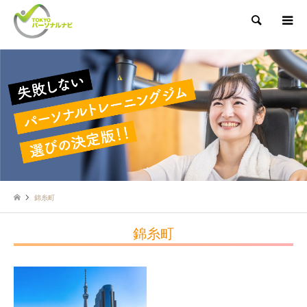
検索
錦糸町
錦糸町