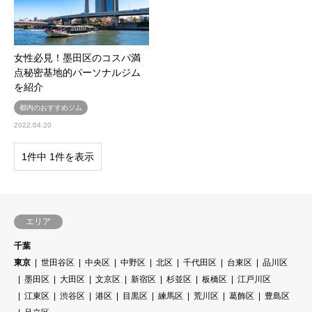
女性必見！墨田区のコスパ満
点秘密基地的パーソナルジム
を紹介
都内のおすすめジム
2022.04.20
1件中 1件を表示
エリア
千葉
東京
世田谷区
中央区
中野区
北区
千代田区
台東区
品川区
墨田区
大田区
文京区
新宿区
杉並区
板橋区
江戸川区
江東区
渋谷区
港区
目黒区
練馬区
荒川区
葛飾区
豊島区