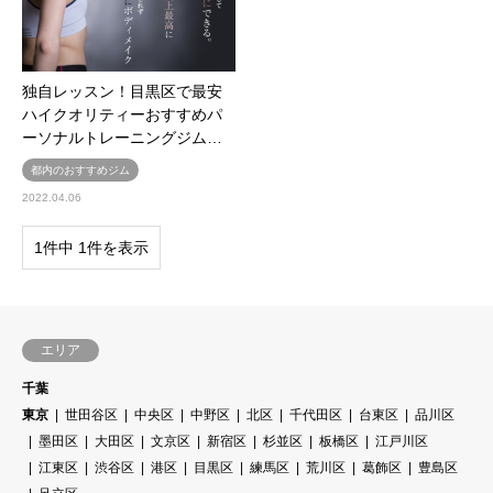
独自レッスン！目黒区で最安
ハイクオリティーおすすめパ
ーソナルトレーニングジム…
都内のおすすめジム
2022.04.06
1件中 1件を表示
エリア
千葉
東京
世田谷区
中央区
中野区
北区
千代田区
台東区
品川区
墨田区
大田区
文京区
新宿区
杉並区
板橋区
江戸川区
江東区
渋谷区
港区
目黒区
練馬区
荒川区
葛飾区
豊島区