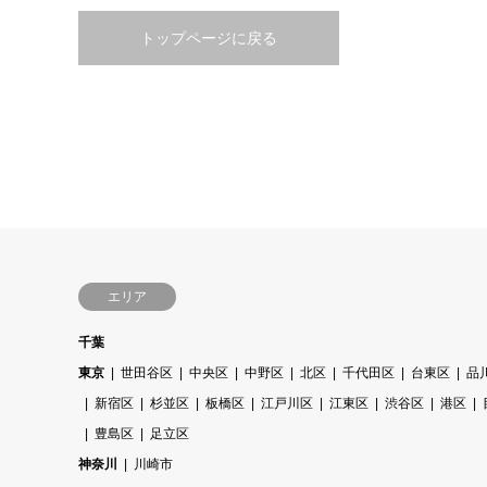
トップページに戻る
エリア
千葉
東京
世田谷区
中央区
中野区
北区
千代田区
台東区
品
新宿区
杉並区
板橋区
江戸川区
江東区
渋谷区
港区
豊島区
足立区
神奈川
川崎市