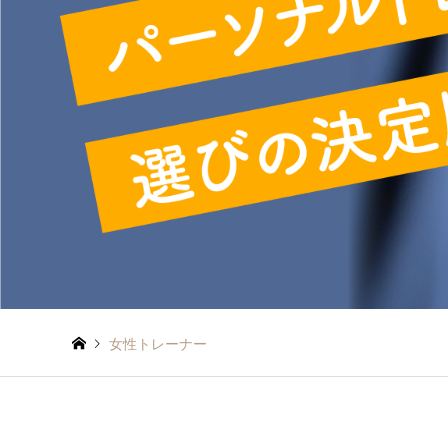
女性トレーナー