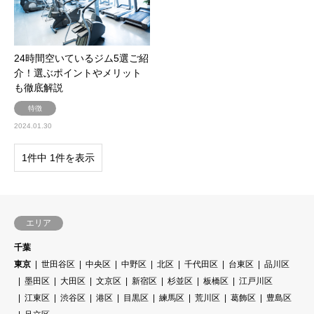
24時間空いているジム5選ご紹
介！選ぶポイントやメリット
も徹底解説
特徴
2024.01.30
1件中 1件を表示
エリア
千葉
東京
世田谷区
中央区
中野区
北区
千代田区
台東区
品川区
墨田区
大田区
文京区
新宿区
杉並区
板橋区
江戸川区
江東区
渋谷区
港区
目黒区
練馬区
荒川区
葛飾区
豊島区