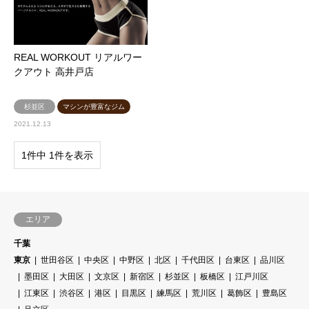
REAL WORKOUT リアルワー
クアウト 高井戸店
杉並区
マシンが豊富なジム
2021.12.13
1件中 1件を表示
エリア
千葉
東京
世田谷区
中央区
中野区
北区
千代田区
台東区
品川区
墨田区
大田区
文京区
新宿区
杉並区
板橋区
江戸川区
江東区
渋谷区
港区
目黒区
練馬区
荒川区
葛飾区
豊島区