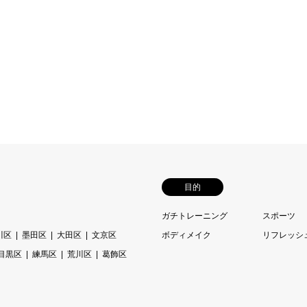
目的
ガチトレーニング
スポーツ
川区
墨田区
大田区
文京区
ボディメイク
リフレッシ
目黒区
練馬区
荒川区
葛飾区