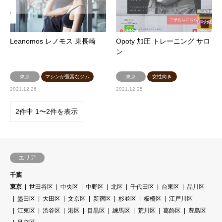
Leanomos レノモス 東長崎
Opoty 加圧 トレーニング サロ
ン
東京
マシンが豊富なジム
東京
女性向き
2021.12.26
2021.12.25
2件中 1〜2件を表示
エリア
千葉
東京
世田谷区
中央区
中野区
北区
千代田区
台東区
品川区
墨田区
大田区
文京区
新宿区
杉並区
板橋区
江戸川区
江東区
渋谷区
港区
目黒区
練馬区
荒川区
葛飾区
豊島区