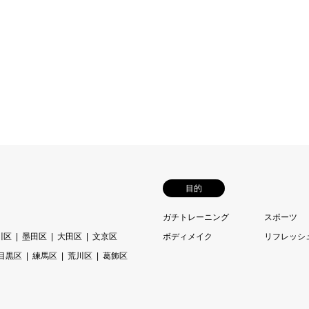
目的
ガチトレーニング
スポーツ
川区
墨田区
大田区
文京区
ボディメイク
リフレッシ
目黒区
練馬区
荒川区
葛飾区