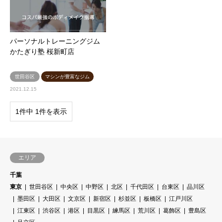
パーソナルトレーニングジム
かたぎり塾 桜新町店
世田谷区
マシンが豊富なジム
2021.12.15
1件中 1件を表示
エリア
千葉
東京
世田谷区
中央区
中野区
北区
千代田区
台東区
品川区
墨田区
大田区
文京区
新宿区
杉並区
板橋区
江戸川区
江東区
渋谷区
港区
目黒区
練馬区
荒川区
葛飾区
豊島区