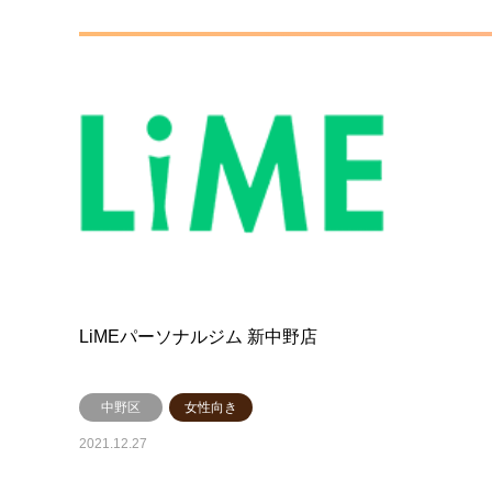
LiMEパーソナルジム 新中野店
中野区
女性向き
2021.12.27