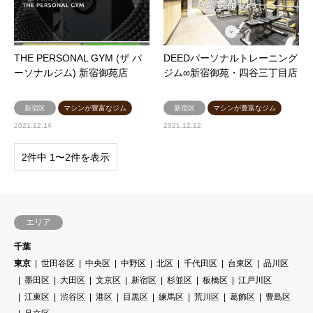
THE PERSONAL GYM (ザ パ
DEEDパーソナルトレーニング
ーソナルジム) 新宿御苑店
ジム∞新宿御苑・四谷三丁目店
新宿区
マシンが豊富なジム
新宿区
マシンが豊富なジム
2021.12.14
2021.12.12
2件中 1〜2件を表示
エリア
千葉
東京
世田谷区
中央区
中野区
北区
千代田区
台東区
品川区
墨田区
大田区
文京区
新宿区
杉並区
板橋区
江戸川区
江東区
渋谷区
港区
目黒区
練馬区
荒川区
葛飾区
豊島区