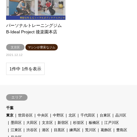
パーソナルトレーニングジム
B-Ideal Project 後楽園本店
文京区
マシンが豊富なジム
2021.12.12
1件中 1件を表示
エリア
千葉
東京
世田谷区
中央区
中野区
北区
千代田区
台東区
品川区
墨田区
大田区
文京区
新宿区
杉並区
板橋区
江戸川区
江東区
渋谷区
港区
目黒区
練馬区
荒川区
葛飾区
豊島区