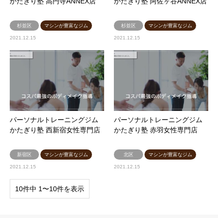
かたぎり塾 高円寺ANNEX店
かたぎり塾 阿佐ヶ谷ANNEX店
杉並区
マシンが豊富なジム
杉並区
マシンが豊富なジム
2021.12.15
2021.12.15
パーソナルトレーニングジム
パーソナルトレーニングジム
かたぎり塾 西新宿女性専門店
かたぎり塾 赤羽女性専門店
新宿区
マシンが豊富なジム
北区
マシンが豊富なジム
2021.12.15
2021.12.15
10件中 1〜10件を表示