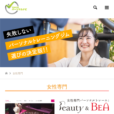
検索
女性専門
女性専門