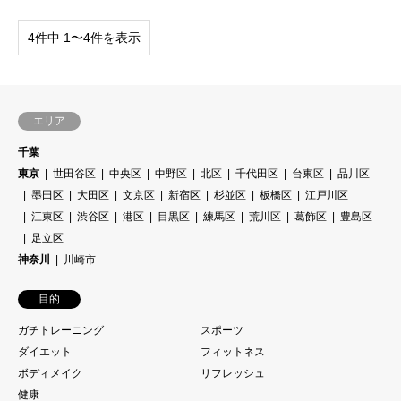
4件中 1〜4件を表示
エリア
千葉
東京
世田谷区
中央区
中野区
北区
千代田区
台東区
品川区
墨田区
大田区
文京区
新宿区
杉並区
板橋区
江戸川区
江東区
渋谷区
港区
目黒区
練馬区
荒川区
葛飾区
豊島区
足立区
神奈川
川崎市
目的
ガチトレーニング
スポーツ
ダイエット
フィットネス
ボディメイク
リフレッシュ
健康