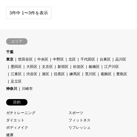
3件中 1〜3件を表示
エリア
千葉
東京
世田谷区
中央区
中野区
北区
千代田区
台東区
品川区
墨田区
大田区
文京区
新宿区
杉並区
板橋区
江戸川区
江東区
渋谷区
港区
目黒区
練馬区
荒川区
葛飾区
豊島区
足立区
神奈川
川崎市
目的
ガチトレーニング
スポーツ
ダイエット
フィットネス
ボディメイク
リフレッシュ
健康