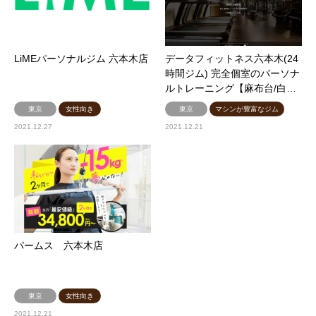
LiMEパーソナルジム 六本木店
データフィットネス六本木(24
時間ジム) 完全個室のパーソナ
ルトレーニング【麻布台/白…
東京
女性向き
東京
マシンが豊富なジム
2021.12.27
2021.12.21
パームス 六本木店
東京
女性向き
2021.12.21