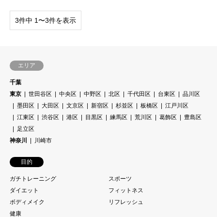
3件中 1〜3件を表示
エリア
千葉
東京
世田谷区
中央区
中野区
北区
千代田区
台東区
品川区
墨田区
大田区
文京区
新宿区
杉並区
板橋区
江戸川区
江東区
渋谷区
港区
目黒区
練馬区
荒川区
葛飾区
豊島区
足立区
神奈川
川崎市
目的
ガチトレーニング
スポーツ
ダイエット
フィットネス
ボディメイク
リフレッシュ
健康