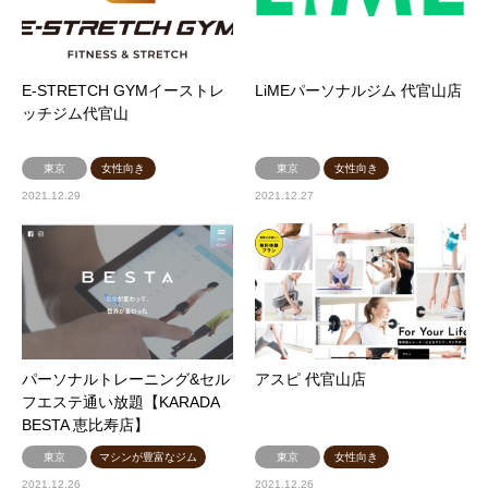
E-STRETCH GYMイーストレ
LiMEパーソナルジム 代官山店
ッチジム代官山
東京
女性向き
東京
女性向き
2021.12.29
2021.12.27
パーソナルトレーニング&セル
アスピ 代官山店
フエステ通い放題【KARADA
BESTA 恵比寿店】
東京
マシンが豊富なジム
東京
女性向き
2021.12.26
2021.12.26