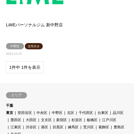
LiMEパーソナルジム 新中野店
中野区
女性向き
2021.12.27
1件中 1件を表示
エリア
千葉
東京
世田谷区
中央区
中野区
北区
千代田区
台東区
品川区
墨田区
大田区
文京区
新宿区
杉並区
板橋区
江戸川区
江東区
渋谷区
港区
目黒区
練馬区
荒川区
葛飾区
豊島区