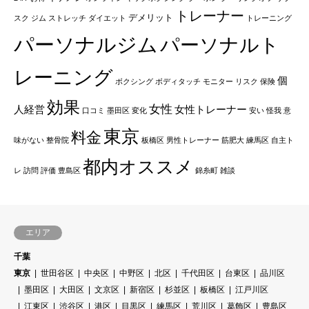
トレーナー
デメリット
スク
ジム
ストレッチ
ダイエット
トレーニング
パーソナルジム
パーソナルト
レーニング
個
ボクシング
ボディタッチ
モニター
リスク
保険
効果
女性
人経営
女性トレーナー
口コミ
墨田区
変化
安い
怪我
意
東京
料金
味がない
整骨院
板橋区
男性トレーナー
筋肥大
練馬区
自主ト
都内オススメ
レ
訪問
評価
豊島区
錦糸町
雑談
エリア
千葉
東京
世田谷区
中央区
中野区
北区
千代田区
台東区
品川区
墨田区
大田区
文京区
新宿区
杉並区
板橋区
江戸川区
江東区
渋谷区
港区
目黒区
練馬区
荒川区
葛飾区
豊島区